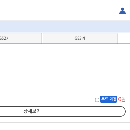
GS2기
GS3기
0
무료 과정
원
상세보기