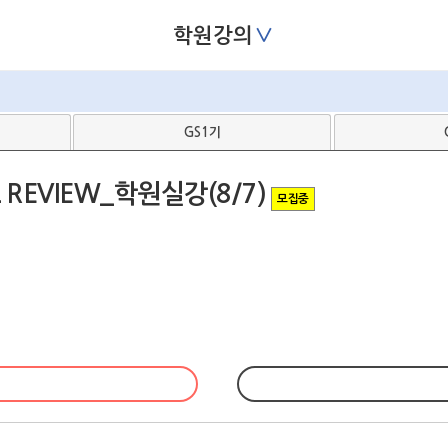
∨
학원강의
GS1기
 REVIEW_학원실강(8/7)
모집중