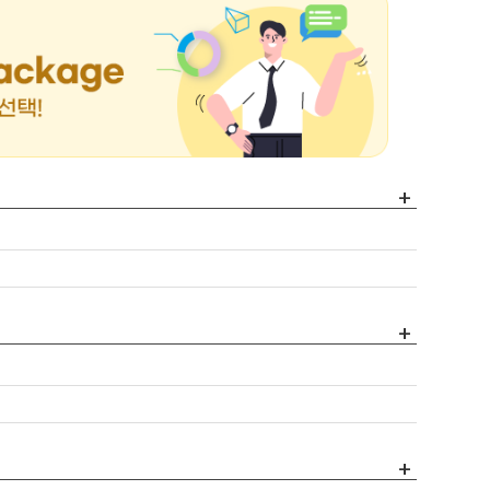
+
+
+